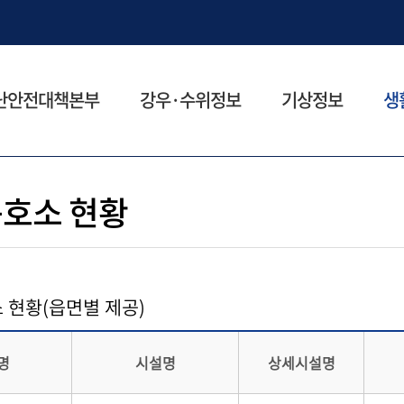
본문으로 바로가기
메인메뉴 바로가기
난안전대책본부
강우·수위정보
기상정보
생
호소 현황
 현황(읍면별 제공)
명
시설명
상세시설명