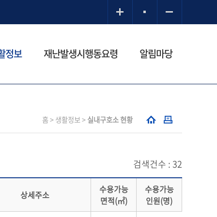
활정보
재난발생시행동요령
알림마당
홈 > 생활정보 >
실내구호소 현황
검색건수 :
32
수용가능
수용가능
상세주소
면적(㎡)
인원(명)