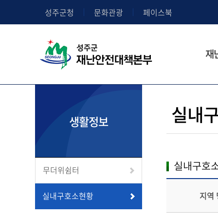
성주군청
문화관광
페이스북
재
실내구
생활정보
실내구호소
무더위쉼터
실내구호소현황
지역 