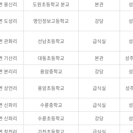
면 용신리
도원초등학교 분교
본관
성
면 도성리
명인정보고등학교
강당
성
면 관화리
선남초등학교
급식실
성
면 기산리
대동초등학교
본관
성주
면 본리리
용암중학교
강당
성
면 상언리
용암초등학교
급식실
성주
면 신파리
수륜중학교
급식실
성
면 신파리
수륜초등학교
강당
성
면 창천리
가천초등학교
급식실