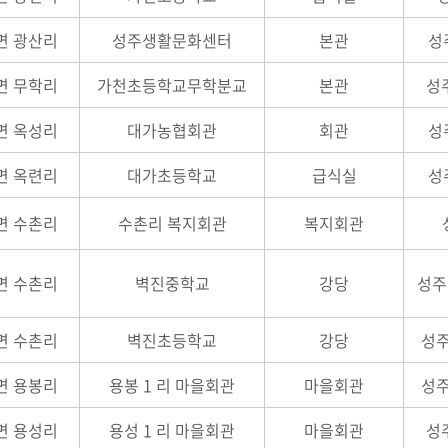
면 광산리
성주생활문화센터
본관
성
면 무학리
가천초등학교무학분교
본관
성주
면 옥성리
대가농협회관
회관
성
면 옥련리
대가초등학교
급식실
성
면 수촌리
수촌리 복지회관
복지회관
면 수촌리
벽진중학교
강당
성주군
면 수촌리
벽진초등학교
강당
성주
면 용봉리
용봉 1 리 마을회관
마을회관
성주
면 용성리
용성 1 리 마을회관
마을회관
성주