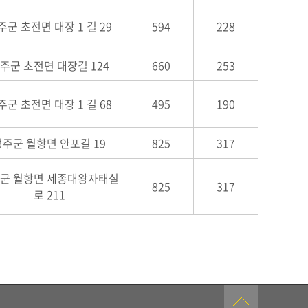
주군 초전면 대장 1 길 29
594
228
주군 초전면 대장길 124
660
253
주군 초전면 대장 1 길 68
495
190
성주군 월항면 안포길 19
825
317
군 월항면 세종대왕자태실
825
317
로 211