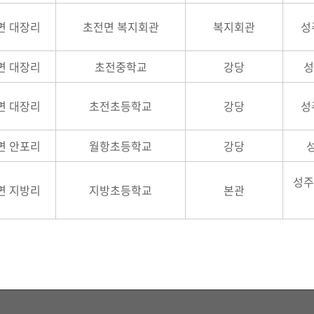
면 대장리
초전면 복지회관
복지회관
성
면 대장리
초전중학교
강당
성
면 대장리
초전초등학교
강당
성
면 안포리
월항초등학교
강당
성주
면 지방리
지방초등학교
본관