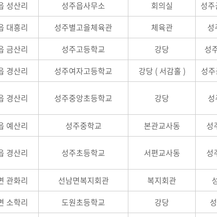
읍 성산리
성주읍사무소
회의실
성주군
읍 대흥리
성주별고을체육관
체육관
성
읍 금산리
성주고등학교
강당
성주
읍 경산리
성주여자고등학교
강당 ( 서감홀 )
성주
읍 경산리
성주중앙초등학교
강당
성
읍 예산리
성주중학교
본관교사동
성주
읍 경산리
성주초등학교
서편교사동
성주
면 관화리
선남면복지회관
복지회관
면 소학리
도원초등학교
강당
성